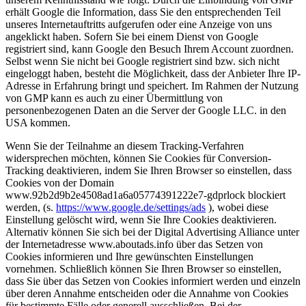
erhält Google die Information, dass Sie den entsprechenden Teil
unseres Internetauftritts aufgerufen oder eine Anzeige von uns
angeklickt haben. Sofern Sie bei einem Dienst von Google
registriert sind, kann Google den Besuch Ihrem Account zuordnen.
Selbst wenn Sie nicht bei Google registriert sind bzw. sich nicht
eingeloggt haben, besteht die Möglichkeit, dass der Anbieter Ihre IP-
Adresse in Erfahrung bringt und speichert. Im Rahmen der Nutzung
von GMP kann es auch zu einer Übermittlung von
personenbezogenen Daten an die Server der Google LLC. in den
USA kommen.
Wenn Sie der Teilnahme an diesem Tracking-Verfahren
widersprechen möchten, können Sie Cookies für Conversion-
Tracking deaktivieren, indem Sie Ihren Browser so einstellen, dass
Cookies von der Domain
www.92b2d9b2e4508ad1a6a05774391222e7-gdprlock blockiert
werden, (s.
https://www.google.de/settings/ads
), wobei diese
Einstellung gelöscht wird, wenn Sie Ihre Cookies deaktivieren.
Alternativ können Sie sich bei der Digital Advertising Alliance unter
der Internetadresse www.aboutads.info über das Setzen von
Cookies informieren und Ihre gewünschten Einstellungen
vornehmen. Schließlich können Sie Ihren Browser so einstellen,
dass Sie über das Setzen von Cookies informiert werden und einzeln
über deren Annahme entscheiden oder die Annahme von Cookies
für bestimmte Fälle oder generell ausschließen. Bei der