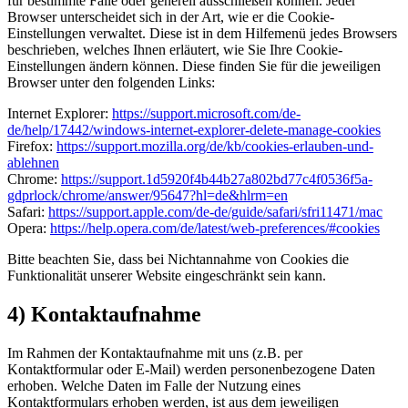
für bestimmte Fälle oder generell ausschließen können. Jeder
Browser unterscheidet sich in der Art, wie er die Cookie-
Einstellungen verwaltet. Diese ist in dem Hilfemenü jedes Browsers
beschrieben, welches Ihnen erläutert, wie Sie Ihre Cookie-
Einstellungen ändern können. Diese finden Sie für die jeweiligen
Browser unter den folgenden Links:
Internet Explorer:
https://support.microsoft.com/de-
de/help/17442/windows-internet-explorer-delete-manage-cookies
Firefox:
https://support.mozilla.org/de/kb/cookies-erlauben-und-
ablehnen
Chrome:
https://support.1d5920f4b44b27a802bd77c4f0536f5a-
gdprlock/chrome/answer/95647?hl=de&hlrm=en
Safari:
https://support.apple.com/de-de/guide/safari/sfri11471/mac
Opera:
https://help.opera.com/de/latest/web-preferences/#cookies
Bitte beachten Sie, dass bei Nichtannahme von Cookies die
Funktionalität unserer Website eingeschränkt sein kann.
4) Kontaktaufnahme
Im Rahmen der Kontaktaufnahme mit uns (z.B. per
Kontaktformular oder E-Mail) werden personenbezogene Daten
erhoben. Welche Daten im Falle der Nutzung eines
Kontaktformulars erhoben werden, ist aus dem jeweiligen