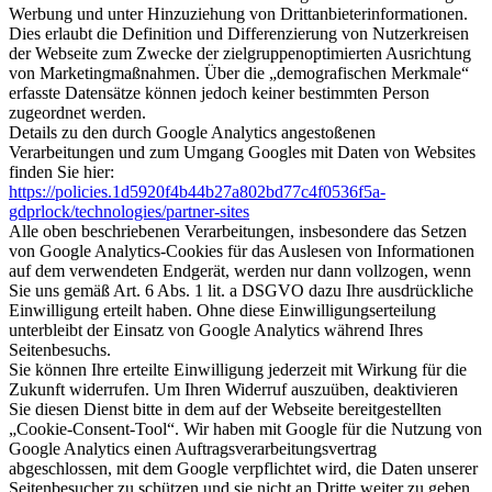
Werbung und unter Hinzuziehung von Drittanbieterinformationen.
Dies erlaubt die Definition und Differenzierung von Nutzerkreisen
der Webseite zum Zwecke der zielgruppenoptimierten Ausrichtung
von Marketingmaßnahmen. Über die „demografischen Merkmale“
erfasste Datensätze können jedoch keiner bestimmten Person
zugeordnet werden.
Details zu den durch Google Analytics angestoßenen
Verarbeitungen und zum Umgang Googles mit Daten von Websites
finden Sie hier:
https://policies.1d5920f4b44b27a802bd77c4f0536f5a-
gdprlock/technologies/partner-sites
Alle oben beschriebenen Verarbeitungen, insbesondere das Setzen
von Google Analytics-Cookies für das Auslesen von Informationen
auf dem verwendeten Endgerät, werden nur dann vollzogen, wenn
Sie uns gemäß Art. 6 Abs. 1 lit. a DSGVO dazu Ihre ausdrückliche
Einwilligung erteilt haben. Ohne diese Einwilligungserteilung
unterbleibt der Einsatz von Google Analytics während Ihres
Seitenbesuchs.
Sie können Ihre erteilte Einwilligung jederzeit mit Wirkung für die
Zukunft widerrufen. Um Ihren Widerruf auszuüben, deaktivieren
Sie diesen Dienst bitte in dem auf der Webseite bereitgestellten
„Cookie-Consent-Tool“. Wir haben mit Google für die Nutzung von
Google Analytics einen Auftragsverarbeitungsvertrag
abgeschlossen, mit dem Google verpflichtet wird, die Daten unserer
Seitenbesucher zu schützen und sie nicht an Dritte weiter zu geben.