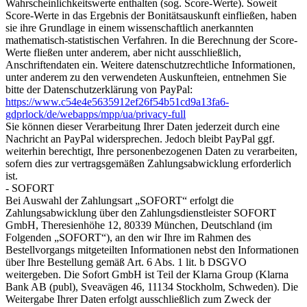
Wahrscheinlichkeitswerte enthalten (sog. Score-Werte). Soweit
Score-Werte in das Ergebnis der Bonitätsauskunft einfließen, haben
sie ihre Grundlage in einem wissenschaftlich anerkannten
mathematisch-statistischen Verfahren. In die Berechnung der Score-
Werte fließen unter anderem, aber nicht ausschließlich,
Anschriftendaten ein. Weitere datenschutzrechtliche Informationen,
unter anderem zu den verwendeten Auskunfteien, entnehmen Sie
bitte der Datenschutzerklärung von PayPal:
https://www.c54e4e5635912ef26f54b51cd9a13fa6-
gdprlock/de/webapps/mpp/ua/privacy-full
Sie können dieser Verarbeitung Ihrer Daten jederzeit durch eine
Nachricht an PayPal widersprechen. Jedoch bleibt PayPal ggf.
weiterhin berechtigt, Ihre personenbezogenen Daten zu verarbeiten,
sofern dies zur vertragsgemäßen Zahlungsabwicklung erforderlich
ist.
- SOFORT
Bei Auswahl der Zahlungsart „SOFORT“ erfolgt die
Zahlungsabwicklung über den Zahlungsdienstleister SOFORT
GmbH, Theresienhöhe 12, 80339 München, Deutschland (im
Folgenden „SOFORT“), an den wir Ihre im Rahmen des
Bestellvorgangs mitgeteilten Informationen nebst den Informationen
über Ihre Bestellung gemäß Art. 6 Abs. 1 lit. b DSGVO
weitergeben. Die Sofort GmbH ist Teil der Klarna Group (Klarna
Bank AB (publ), Sveavägen 46, 11134 Stockholm, Schweden). Die
Weitergabe Ihrer Daten erfolgt ausschließlich zum Zweck der