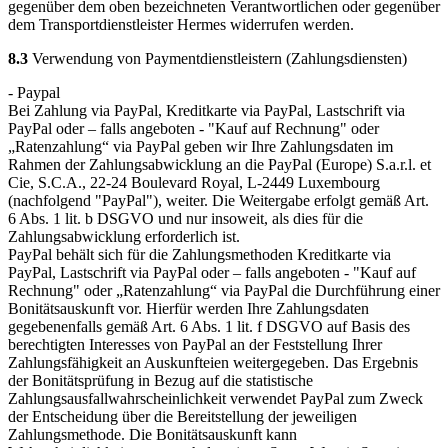
gegenüber dem oben bezeichneten Verantwortlichen oder gegenüber
dem Transportdienstleister Hermes widerrufen werden.
8.3
Verwendung von Paymentdienstleistern (Zahlungsdiensten)
- Paypal
Bei Zahlung via PayPal, Kreditkarte via PayPal, Lastschrift via
PayPal oder – falls angeboten - "Kauf auf Rechnung" oder
„Ratenzahlung“ via PayPal geben wir Ihre Zahlungsdaten im
Rahmen der Zahlungsabwicklung an die PayPal (Europe) S.a.r.l. et
Cie, S.C.A., 22-24 Boulevard Royal, L-2449 Luxembourg
(nachfolgend "PayPal"), weiter. Die Weitergabe erfolgt gemäß Art.
6 Abs. 1 lit. b DSGVO und nur insoweit, als dies für die
Zahlungsabwicklung erforderlich ist.
PayPal behält sich für die Zahlungsmethoden Kreditkarte via
PayPal, Lastschrift via PayPal oder – falls angeboten - "Kauf auf
Rechnung" oder „Ratenzahlung“ via PayPal die Durchführung einer
Bonitätsauskunft vor. Hierfür werden Ihre Zahlungsdaten
gegebenenfalls gemäß Art. 6 Abs. 1 lit. f DSGVO auf Basis des
berechtigten Interesses von PayPal an der Feststellung Ihrer
Zahlungsfähigkeit an Auskunfteien weitergegeben. Das Ergebnis
der Bonitätsprüfung in Bezug auf die statistische
Zahlungsausfallwahrscheinlichkeit verwendet PayPal zum Zweck
der Entscheidung über die Bereitstellung der jeweiligen
Zahlungsmethode. Die Bonitätsauskunft kann