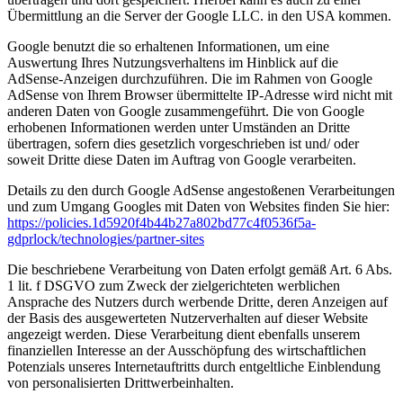
Übermittlung an die Server der Google LLC. in den USA kommen.
Google benutzt die so erhaltenen Informationen, um eine
Auswertung Ihres Nutzungsverhaltens im Hinblick auf die
AdSense-Anzeigen durchzuführen. Die im Rahmen von Google
AdSense von Ihrem Browser übermittelte IP-Adresse wird nicht mit
anderen Daten von Google zusammengeführt. Die von Google
erhobenen Informationen werden unter Umständen an Dritte
übertragen, sofern dies gesetzlich vorgeschrieben ist und/ oder
soweit Dritte diese Daten im Auftrag von Google verarbeiten.
Details zu den durch Google AdSense angestoßenen Verarbeitungen
und zum Umgang Googles mit Daten von Websites finden Sie hier:
https://policies.1d5920f4b44b27a802bd77c4f0536f5a-
gdprlock/technologies/partner-sites
Die beschriebene Verarbeitung von Daten erfolgt gemäß Art. 6 Abs.
1 lit. f DSGVO zum Zweck der zielgerichteten werblichen
Ansprache des Nutzers durch werbende Dritte, deren Anzeigen auf
der Basis des ausgewerteten Nutzerverhalten auf dieser Website
angezeigt werden. Diese Verarbeitung dient ebenfalls unserem
finanziellen Interesse an der Ausschöpfung des wirtschaftlichen
Potenzials unseres Internetauftritts durch entgeltliche Einblendung
von personalisierten Drittwerbeinhalten.