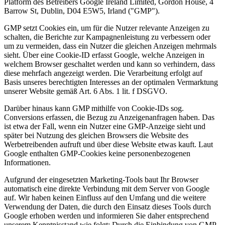
Platform des Betreibers Google Ireland Limited, Gordon House, 4
Barrow St, Dublin, D04 E5W5, Irland ("GMP").
GMP setzt Cookies ein, um für die Nutzer relevante Anzeigen zu
schalten, die Berichte zur Kampagnenleistung zu verbessern oder
um zu vermeiden, dass ein Nutzer die gleichen Anzeigen mehrmals
sieht. Über eine Cookie-ID erfasst Google, welche Anzeigen in
welchem Browser geschaltet werden und kann so verhindern, dass
diese mehrfach angezeigt werden. Die Verarbeitung erfolgt auf
Basis unseres berechtigten Interesses an der optimalen Vermarktung
unserer Website gemäß Art. 6 Abs. 1 lit. f DSGVO.
Darüber hinaus kann GMP mithilfe von Cookie-IDs sog.
Conversions erfassen, die Bezug zu Anzeigenanfragen haben. Das
ist etwa der Fall, wenn ein Nutzer eine GMP-Anzeige sieht und
später bei Nutzung des gleichen Browsers die Website des
Werbetreibenden aufruft und über diese Website etwas kauft. Laut
Google enthalten GMP-Cookies keine personenbezogenen
Informationen.
Aufgrund der eingesetzten Marketing-Tools baut Ihr Browser
automatisch eine direkte Verbindung mit dem Server von Google
auf. Wir haben keinen Einfluss auf den Umfang und die weitere
Verwendung der Daten, die durch den Einsatz dieses Tools durch
Google erhoben werden und informieren Sie daher entsprechend
unserem Kenntnisstand wie folgt: Durch die Einbindung von GMP